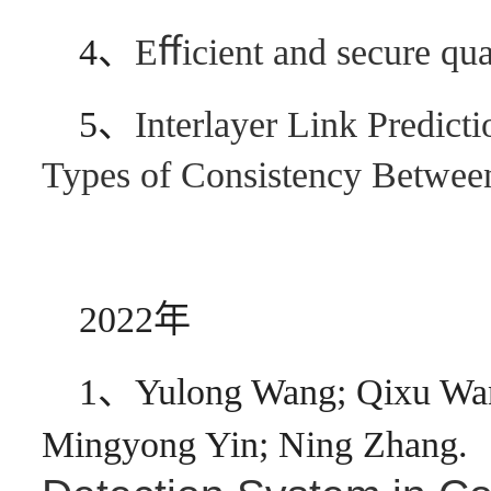
4、
Eﬀicient and secure qua
5、
Interlayer Link Predict
Types of Consistency Betwee
2022年
1、
Yulong Wang; Qixu Wan
Mingyong Yin; Ning Zhang.