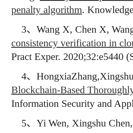
penalty algorithm
. Knowledge
3、Wang X, Chen X, Wang
consistency verification in c
Pract Exper. 2020;32:e5440 (
4、HongxiaZhang,XingshuC
Blockchain-Based Thoroughl
Information Security and App
5、Yi Wen, Xingshu Chen