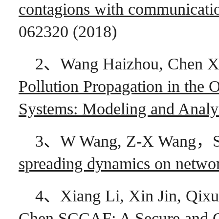
contagions with communicatio
062320 (2018)
2、Wang Haizhou, Chen Xi
Pollution Propagation in the 
Systems: Modeling and Analy
3、W Wang, Z-X Wang，S
spreading dynamics on networ
4、Xiang Li, Xin Jin, Qix
Chen.
SCCAF: A Secure and C