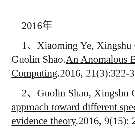
2016年
1、Xiaoming Ye, Xingshu 
Guolin Shao.
An Anomalous Be
Computing
.2016, 21(3):322-
2、Guolin Shao, Xingshu C
approach toward different spe
evidence theory
.2016, 9(15):