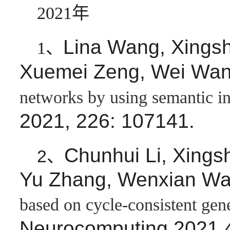
2021年
Lina Wang, Xingsh
1、
Xuemei Zeng, Wei Wa
networks by using semantic i
2021, 226: 107141.
Chunhui Li, Xing
2、
Yu Zhang, Wenxian Wa
based on cycle-consistent gene
Neurocomputing,2021,4