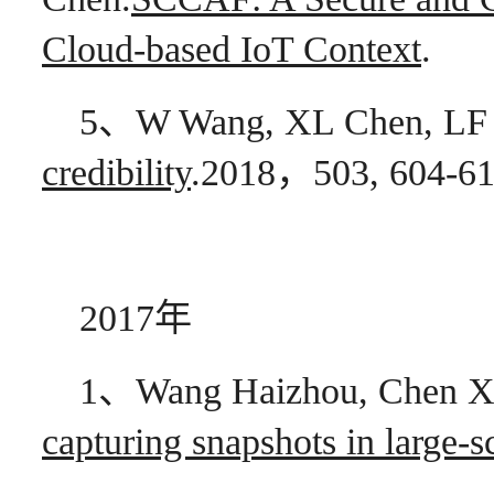
Cloud-based IoT Context
.
5、W Wang, XL Chen, LF 
credibility
.2018，503, 604-6
2017年
1、Wang Haizhou, Chen Xi
capturing snapshots in large-