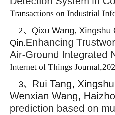
Detection System in Co
Transactions on Industrial In
Qixu Wang, Xingshu C
2、
Enhancing Trustwort
Qin.
Air-Ground Integrated 
Internet of Things Journal,20
Rui Tang, Xingsh
3、
Wenxian Wang, Haizh
prediction based on mul