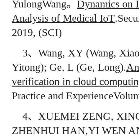
YulongWang。
Dynamics on 
Analysis of Medical IoT
.Secu
2019, (SCI)
3、Wang, XY (Wang, Xiaoy
Yitong); Ge, L (Ge, Long).
An
verification in cloud computi
Practice and ExperienceVolum
4、XUEMEI ZENG, XING
ZHENHUI HAN,YI WEN A