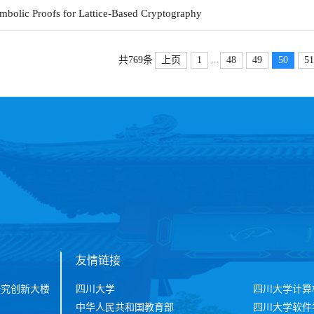
 Proofs for Lattice-Based Cryptography
...
上页
1
48
49
50
51
共769条
友情链接
研究创新大楼
四川大学
四川大学计算
中华人民共和国教育部
四川大学软件