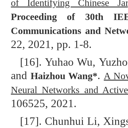
of Identifying Chinese J
Proceeding of 30th IE
Communications and Netw
22, 2021, pp. 1-8.
[16]. Yuhao Wu, Yuzhou
and
.
Haizhou Wang*
A Nov
Neural Networks and Active
106525, 2021.
[17]. Chunhui Li, Xin