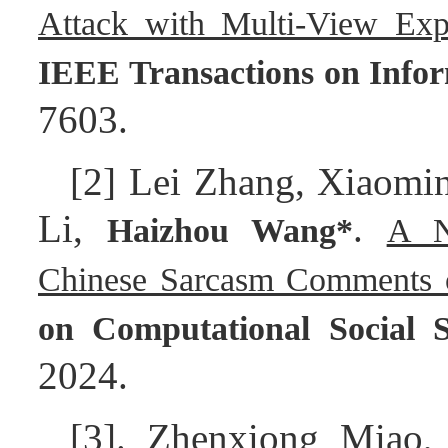
Attack with Multi-View Expl
IEEE Transactions on Infor
7603.
[2] Lei Zhang, Xiaomi
Li,
.
Haizhou Wang*
A N
Chinese Sarcasm Comments o
on Computational Social 
2024.
[3]. Zhenxiong Miao