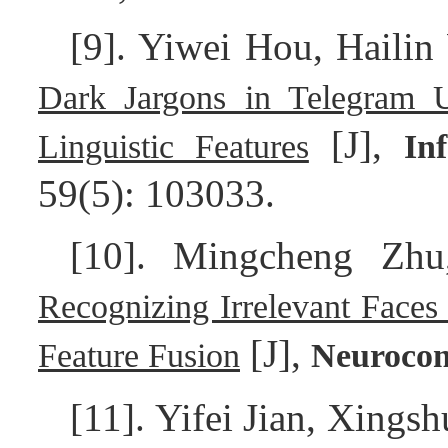
[9]. Yiwei Hou, Haili
Dark Jargons in Telegram 
[J],
Linguistic Features
In
59(5): 103033.
[10]. Mingcheng Zh
Recognizing Irrelevant Face
[J],
Feature Fusion
Neuroco
[11]. Yifei Jian, Xings