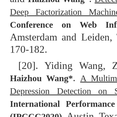
Deep Factorization Machin
Conference on Web Info
Amsterdam and Leiden, 
170-182.
[20]. Yiding Wang, 
.
Haizhou Wang*
A Multimo
Depression Detection on 
International Performan
, Austin, Te
(IPCCC2020)