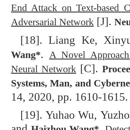
End Attack on Text-based 
[J].
Adversarial Network
Neu
[18]. Liang Ke, Xin
.
Wang*
A Novel Approach
[C].
Neural Network
Procee
Systems, Man, and Cyberne
14, 2020, pp. 1610-1615.
[19]. Yuhao Wu, Yuzhou
and
.
Haizhou Wang*
Detec