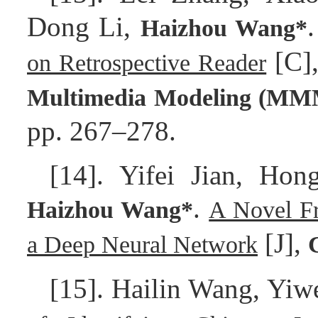
Dong Li,
Haizhou Wang*
[C]
on Retrospective Reader
Multimedia Modeling (MM
pp. 267–278.
[14]. Yifei Jian, Ho
.
Haizhou Wang*
A Novel F
[J],
a Deep Neural Network
[15]. Hailin Wang, Yi